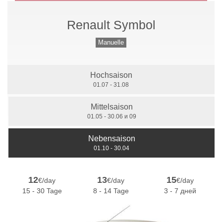
Renault Symbol
Handschaltung
Manuelle
Hochsaison
7 Sitzer
01.07 - 31.08
Mittelsaison
01.05 - 30.06 и 09
Nebensaison
01.10 - 30.04
12
13
15
€/day
€/day
€/day
15 - 30 Tage
8 - 14 Tage
3 - 7 дней