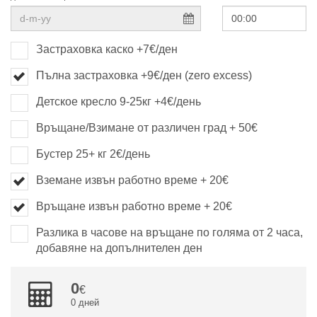
Застраховка каско +7€/ден
Пълна застраховка +9€/ден (zero excess)
Детское кресло 9-25кг +4€/день
Връщане/Взимане от различен град + 50€
Бустер 25+ кг 2€/день
Вземане извън работно време + 20€
Връщане извън работно време + 20€
Разлика в часове на връщане по голяма от 2 часа,
добавяне на допълнителен ден
0
0 дней