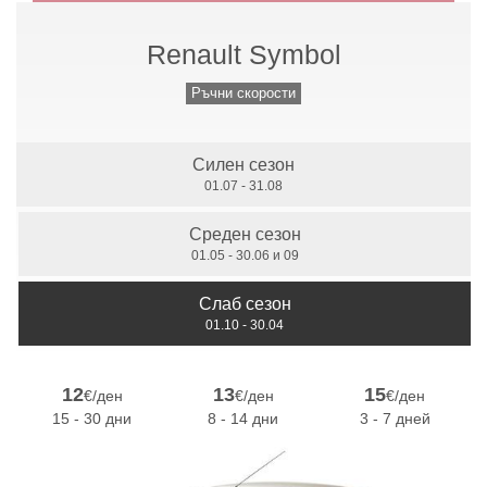
Renault Symbol
Ръчни скорости
Ръчни скорости
Силен сезон
7 Местни
01.07 - 31.08
Среден сезон
01.05 - 30.06 и 09
Слаб сезон
01.10 - 30.04
12
13
15
€/ден
€/ден
€/ден
15 - 30 дни
8 - 14 дни
3 - 7 дней