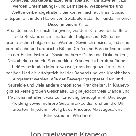
Volleyball, Basketballplätze, Tennisplätze, Fahrradverleih. Es
werden Unterhaltungs- und Lernspiele, Wettbewerbe und
Wettbewerbe abgehalten. Sie können sich auch am Strand
entspannen, in den Hallen von Spielautomaten für Kinder, in einer
Disco, in einem Kino.
Abends muss hier nicht langweilig werden. Kranevo bietet Ihnen
viele Restaurants mit nationaler bulgarischer Küche und
aromatischen bulgarischen Weinen. Sowie chinesische, indische,
europäische und arabische Küche. Cafés und Bars befinden sich
in der Einkaufsstraße. Sowie mehrere Clubs und Diskotheken,
Diskotheken und ein Sommerkino. Kranevo ist berühmt für sein
heißes heilendes Mineralwasser, das das ganze Jahr über
schlägt. Und die erfolgreich bei der Behandlung von Krankheiten
eingesetzt werden. Wie der Bewegungsapparat Haut und
Neuralgie und viele andere chronische Krankheiten. In Kranevo
gibt es keine großen Geschäfte. Es gibt jedoch viele Stände und
Pavillons mit allem, was zur Erholung benötigt wird. Und sogar
Kleidung sowie mehrere Supermärkte, die rund um die Uhr
arbeiten. In jedem Hotel gibt es Friseure, Massagesalons,
Fitnessräume, Whirlpool.
Top mietwagen Kranevo