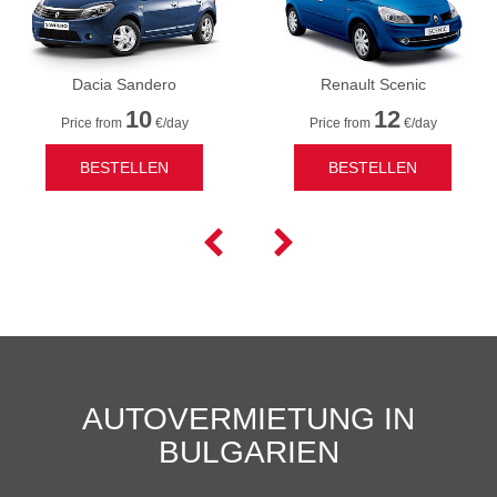
Dacia Sandero
Renault Scenic
10
12
Price from
€/day
Price from
€/day
BESTELLEN
BESTELLEN


AUTOVERMIETUNG IN
BULGARIEN