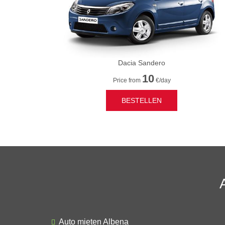
Dacia Sandero
10
Price from
€/day
BESTELLEN
Auto mieten Albena