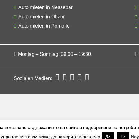
Auto mieten in Nessebar
Auto mieten in Obzor
Auto mieten in Pomorie
Montag – Sonntag: 09:00 – 19:30
Sozialen Medien:
 за показване съдържанието на сайта и подобряване на потребит
 управлението им може да намерите в раздела
Нау
Да
Не