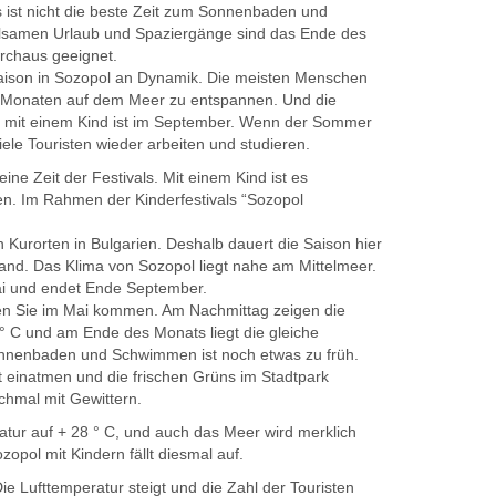
 ist nicht die beste Zeit zum Sonnenbaden und
lsamen Urlaub und Spaziergänge sind das Ende des
urchaus geeignet.
Saison in Sozopol an Dynamik. Die meisten Menschen
n Monaten auf dem Meer zu entspannen. Und die
ung mit einem Kind ist im September. Wenn der Sommer
viele Touristen wieder arbeiten und studieren.
ne Zeit der Festivals. Mit einem Kind ist es
en. Im Rahmen der Kinderfestivals “Sozopol
n Kurorten in Bulgarien. Deshalb dauert die Saison hier
rand. Das Klima von Sozopol liegt nahe am Mittelmeer.
i und endet Ende September.
en Sie im Mai kommen. Am Nachmittag zeigen die
 C und am Ende des Monats liegt die gleiche
nnenbaden und Schwimmen ist noch etwas zu früh.
t einatmen und die frischen Grüns im Stadtpark
hmal mit Gewittern.
ratur auf + 28 ° C, und auch das Meer wird merklich
opol mit Kindern fällt diesmal auf.
Die Lufttemperatur steigt und die Zahl der Touristen