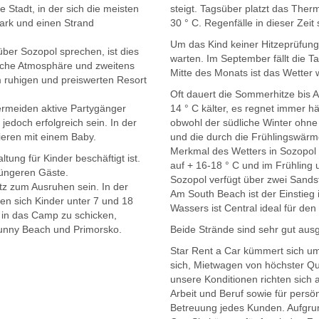
 Stadt, in der sich die meisten
steigt. Tagsüber platzt das The
Park und einen Strand
30 ° C. Regenfälle in dieser Zeit
Um das Kind keiner Hitzeprüfung
ber Sozopol sprechen, ist dies
warten. Im September fällt die T
dliche Atmosphäre und zweitens
Mitte des Monats ist das Wetter
m ruhigen und preiswerten Resort
Oft dauert die Sommerhitze bis 
 vermeiden aktive Partygänger
14 ° C kälter, es regnet immer häu
jedoch erfolgreich sein. In der
obwohl der südliche Winter ohne F
zieren mit einem Baby.
und die durch die Frühlingswärme
Merkmal des Wetters in Sozopol i
ltung für Kinder beschäftigt ist.
auf + 16-18 ° C und im Frühling u
jüngeren Gäste.
Sozopol verfügt über zwei Sands
atz zum Ausruhen sein. In der
Am South Beach ist der Einstieg 
en sich Kinder unter 7 und 18
Wassers ist Central ideal für den
d in das Camp zu schicken,
unny Beach und Primorsko.
Beide Strände sind sehr gut ausges
Star Rent a Car kümmert sich um
sich, Mietwagen von höchster Qu
unsere Konditionen richten sich
Arbeit und Beruf sowie für persön
Betreuung jedes Kunden. Aufgrun