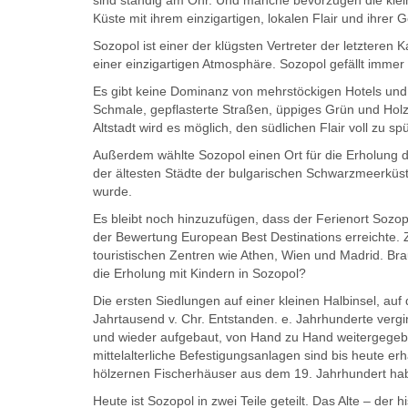
sind ständig am Ohr. Und manche bevorzugen die klei
Küste mit ihrem einzigartigen, lokalen Flair und ihrer 
Sozopol ist einer der klügsten Vertreter der letzteren K
einer einzigartigen Atmosphäre. Sozopol gefällt immer
Es gibt keine Dominanz von mehrstöckigen Hotels und o
Schmale, gepflasterte Straßen, üppiges Grün und Holzh
Altstadt wird es möglich, den südlichen Flair voll zu sp
Außerdem wählte Sozopol einen Ort für die Erholung d
der ältesten Städte der bulgarischen Schwarzmeerküst
wurde.
Es bleibt noch hinzuzufügen, dass der Ferienort Sozop
der Bewertung European Best Destinations erreichte.
touristischen Zentren wie Athen, Wien und Madrid. B
die Erholung mit Kindern in Sozopol?
Die ersten Siedlungen auf einer kleinen Halbinsel, auf d
Jahrtausend v. Chr. Entstanden. e. Jahrhunderte vergi
und wieder aufgebaut, von Hand zu Hand weitergege
mittelalterliche Befestigungsanlagen sind bis heute erh
hölzernen Fischerhäuser aus dem 19. Jahrhundert hab
Heute ist Sozopol in zwei Teile geteilt. Das Alte – der h