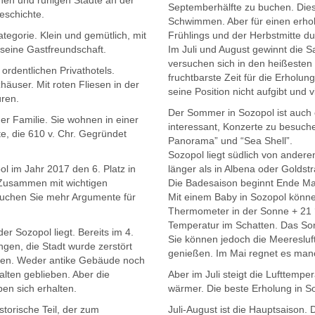
nen und ruhigen Städte an der
Septemberhälfte zu buchen. Dies
Geschichte.
Schwimmen. Aber für einen erho
ategorie. Klein und gemütlich, mit
Frühlings und der Herbstmitte d
 seine Gastfreundschaft.
Im Juli und August gewinnt die 
versuchen sich in den heißeste
rdentlichen Privathotels.
fruchtbarste Zeit für die Erhol
äuser. Mit roten Fliesen in der
seine Position nicht aufgibt und 
üren.
Der Sommer in Sozopol ist auch ei
er Familie. Sie wohnen in einer
interessant, Konzerte zu besuch
e, die 610 v. Chr. Gegründet
Panorama” und “Sea Shell”.
Sozopol liegt südlich von andere
ol im Jahr 2017 den 6. Platz in
länger als in Albena oder Goldst
 Zusammen mit wichtigen
Die Badesaison beginnt Ende Ma
rauchen Sie mehr Argumente für
Mit einem Baby in Sozopol könn
Thermometer in der Sonne + 21 °
Temperatur im Schatten. Das So
er Sozopol liegt. Bereits im 4.
Sie können jedoch die Meeresluf
ngen, die Stadt wurde zerstört
genießen. Im Mai regnet es manc
ben. Weder antike Gebäude noch
alten geblieben. Aber die
Aber im Juli steigt die Lufttempe
en sich erhalten.
wärmer. Die beste Erholung in Soz
istorische Teil, der zum
Juli-August ist die Hauptsaison. 