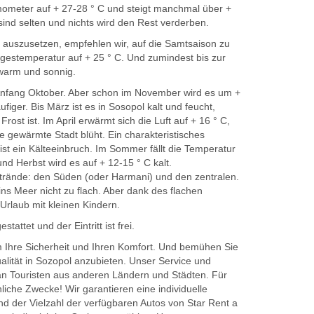
rmometer auf + 27-28 ° C und steigt manchmal über +
 sind selten und nichts wird den Rest verderben.
 auszusetzen, empfehlen wir, auf die Samtsaison zu
agestemperatur auf + 25 ° C. Und zumindest bis zur
 warm und sonnig.
Anfang Oktober. Aber schon im November wird es um +
figer. Bis März ist es in Sosopol kalt und feucht,
rost ist. Im April erwärmt sich die Luft auf + 16 ° C,
 gewärmte Stadt blüht. Ein charakteristisches
st ein Kälteeinbruch. Im Sommer fällt die Temperatur
nd Herbst wird es auf + 12-15 ° C kalt.
trände: den Süden (oder Harmani) und den zentralen.
ins Meer nicht zu flach. Aber dank des flachen
 Urlaub mit kleinen Kindern.
tattet und der Eintritt ist frei.
 Ihre Sicherheit und Ihren Komfort. Und bemühen Sie
alität in Sozopol anzubieten. Unser Service und
 an Touristen aus anderen Ländern und Städten. Für
liche Zwecke! Wir garantieren eine individuelle
d der Vielzahl der verfügbaren Autos von Star Rent a