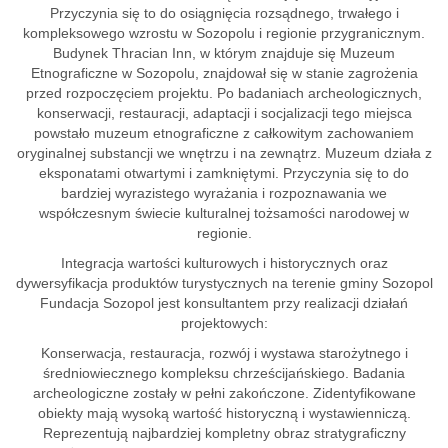
Przyczynia się to do osiągnięcia rozsądnego, trwałego i
kompleksowego wzrostu w Sozopolu i regionie przygranicznym.
Budynek Thracian Inn, w którym znajduje się Muzeum
Etnograficzne w Sozopolu, znajdował się w stanie zagrożenia
przed rozpoczęciem projektu. Po badaniach archeologicznych,
konserwacji, restauracji, adaptacji i socjalizacji tego miejsca
powstało muzeum etnograficzne z całkowitym zachowaniem
oryginalnej substancji we wnętrzu i na zewnątrz. Muzeum działa z
eksponatami otwartymi i zamkniętymi. Przyczynia się to do
bardziej wyrazistego wyrażania i rozpoznawania we
współczesnym świecie kulturalnej tożsamości narodowej w
regionie.
Integracja wartości kulturowych i historycznych oraz
dywersyfikacja produktów turystycznych na terenie gminy Sozopol
Fundacja Sozopol jest konsultantem przy realizacji działań
projektowych:
Konserwacja, restauracja, rozwój i wystawa starożytnego i
średniowiecznego kompleksu chrześcijańskiego. Badania
archeologiczne zostały w pełni zakończone. Zidentyfikowane
obiekty mają wysoką wartość historyczną i wystawienniczą.
Reprezentują najbardziej kompletny obraz stratygraficzny