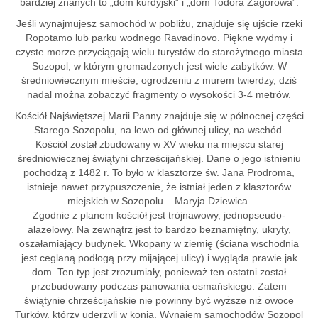
bardziej znanych to „dom kurdyjski” i „dom Todora Zagorowa”.
Jeśli wynajmujesz samochód w pobliżu, znajduje się ujście rzeki
Ropotamo lub parku wodnego Ravadinovo. Piękne wydmy i
czyste morze przyciągają wielu turystów do starożytnego miasta
Sozopol, w którym gromadzonych jest wiele zabytków. W
średniowiecznym mieście, ogrodzeniu z murem twierdzy, dziś
nadal można zobaczyć fragmenty o wysokości 3-4 metrów.
Kościół Najświętszej Marii Panny znajduje się w północnej części
Starego Sozopolu, na lewo od głównej ulicy, na wschód.
Kościół został zbudowany w XV wieku na miejscu starej
średniowiecznej świątyni chrześcijańskiej. Dane o jego istnieniu
pochodzą z 1482 r. To było w klasztorze św. Jana Prodroma,
istnieje nawet przypuszczenie, że istniał jeden z klasztorów
miejskich w Sozopolu – Maryja Dziewica.
Zgodnie z planem kościół jest trójnawowy, jednopseudo-
alazelowy. Na zewnątrz jest to bardzo beznamiętny, ukryty,
oszałamiający budynek. Wkopany w ziemię (ściana wschodnia
jest ceglaną podłogą przy mijającej ulicy) i wygląda prawie jak
dom. Ten typ jest zrozumiały, ponieważ ten ostatni został
przebudowany podczas panowania osmańskiego. Zatem
świątynie chrześcijańskie nie powinny być wyższe niż owoce
Turków, którzy uderzyli w konia. Wynajem samochodów Sozopol