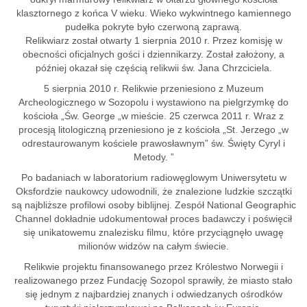
klasztornego z końca V wieku. Wieko wykwintnego kamiennego
pudełka pokryte było czerwoną zaprawą.
Relikwiarz został otwarty 1 sierpnia 2010 r. Przez komisję w
obecności oficjalnych gości i dziennikarzy. Został założony, a
później okazał się częścią relikwii św. Jana Chrzciciela.
5 sierpnia 2010 r. Relikwie przeniesiono z Muzeum
Archeologicznego w Sozopolu i wystawiono na pielgrzymkę do
kościoła „Św. George „w mieście. 25 czerwca 2011 r. Wraz z
procesją litologiczną przeniesiono je z kościoła „St. Jerzego „w
odrestaurowanym kościele prawosławnym” św. Święty Cyryl i
Metody. ”
Po badaniach w laboratorium radiowęglowym Uniwersytetu w
Oksfordzie naukowcy udowodnili, że znalezione ludzkie szczątki
są najbliższe profilowi ​​osoby biblijnej. Zespół National Geographic
Channel dokładnie udokumentował proces badawczy i poświęcił
się unikatowemu znalezisku filmu, które przyciągnęło uwagę
milionów widzów na całym świecie.
Relikwie projektu finansowanego przez Królestwo Norwegii i
realizowanego przez Fundację Sozopol sprawiły, że miasto stało
się jednym z najbardziej znanych i odwiedzanych ośrodków