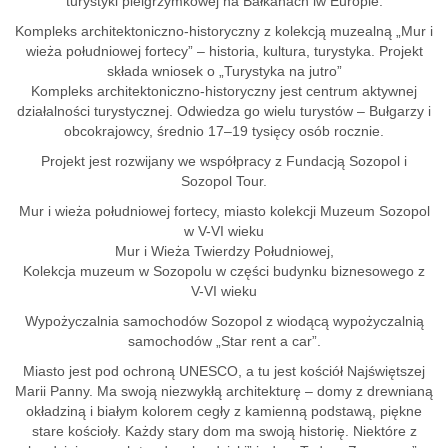
turystyki pielgrzymkowej na Bałkanach iw Europie.
Kompleks architektoniczno-historyczny z kolekcją muzealną „Mur i
wieża południowej fortecy” – historia, kultura, turystyka. Projekt
składa wniosek o „Turystyka na jutro”
Kompleks architektoniczno-historyczny jest centrum aktywnej
działalności turystycznej. Odwiedza go wielu turystów – Bułgarzy i
obcokrajowcy, średnio 17–19 tysięcy osób rocznie.
Projekt jest rozwijany we współpracy z Fundacją Sozopol i
Sozopol Tour.
Mur i wieża południowej fortecy, miasto kolekcji Muzeum Sozopol
w V-VI wieku
Mur i Wieża Twierdzy Południowej,
Kolekcja muzeum w Sozopolu w części budynku biznesowego z
V-VI wieku
Wypożyczalnia samochodów Sozopol z wiodącą wypożyczalnią
samochodów „Star rent a car”.
Miasto jest pod ochroną UNESCO, a tu jest kościół Najświętszej
Marii Panny. Ma swoją niezwykłą architekturę – domy z drewnianą
okładziną i białym kolorem cegły z kamienną podstawą, piękne
stare kościoły. Każdy stary dom ma swoją historię. Niektóre z