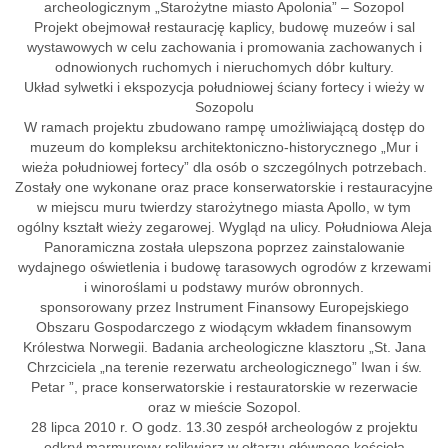
archeologicznym „Starożytne miasto Apolonia” – Sozopol
Projekt obejmował restaurację kaplicy, budowę muzeów i sal
wystawowych w celu zachowania i promowania zachowanych i
odnowionych ruchomych i nieruchomych dóbr kultury.
Układ sylwetki i ekspozycja południowej ściany fortecy i wieży w
Sozopolu
W ramach projektu zbudowano rampę umożliwiającą dostęp do
muzeum do kompleksu architektoniczno-historycznego „Mur i
wieża południowej fortecy” dla osób o szczególnych potrzebach.
Zostały one wykonane oraz prace konserwatorskie i restauracyjne
w miejscu muru twierdzy starożytnego miasta Apollo, w tym
ogólny kształt wieży zegarowej. Wygląd na ulicy. Południowa Aleja
Panoramiczna została ulepszona poprzez zainstalowanie
wydajnego oświetlenia i budowę tarasowych ogrodów z krzewami
i winoroślami u podstawy murów obronnych.
sponsorowany przez Instrument Finansowy Europejskiego
Obszaru Gospodarczego z wiodącym wkładem finansowym
Królestwa Norwegii. Badania archeologiczne klasztoru „St. Jana
Chrzciciela „na terenie rezerwatu archeologicznego” Iwan i św.
Petar ”, prace konserwatorskie i restauratorskie w rezerwacie
oraz w mieście Sozopol.
28 lipca 2010 r. O godz. 13.30 zespół archeologów z projektu
odkrył marmurowy relikwiarz w ołtarzu głównego kościoła