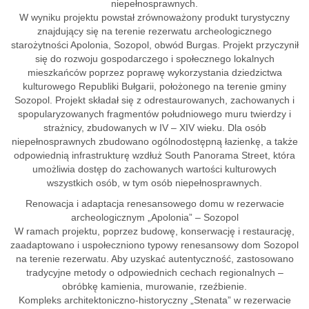
niepełnosprawnych.
W wyniku projektu powstał zrównoważony produkt turystyczny
znajdujący się na terenie rezerwatu archeologicznego
starożytności Apolonia, Sozopol, obwód Burgas. Projekt przyczynił
się do rozwoju gospodarczego i społecznego lokalnych
mieszkańców poprzez poprawę wykorzystania dziedzictwa
kulturowego Republiki Bułgarii, położonego na terenie gminy
Sozopol. Projekt składał się z odrestaurowanych, zachowanych i
spopularyzowanych fragmentów południowego muru twierdzy i
strażnicy, zbudowanych w IV – XIV wieku. Dla osób
niepełnosprawnych zbudowano ogólnodostępną łazienkę, a także
odpowiednią infrastrukturę wzdłuż South Panorama Street, która
umożliwia dostęp do zachowanych wartości kulturowych
wszystkich osób, w tym osób niepełnosprawnych.
Renowacja i adaptacja renesansowego domu w rezerwacie
archeologicznym „Apolonia” – Sozopol
W ramach projektu, poprzez budowę, konserwację i restaurację,
zaadaptowano i uspołeczniono typowy renesansowy dom Sozopol
na terenie rezerwatu. Aby uzyskać autentyczność, zastosowano
tradycyjne metody o odpowiednich cechach regionalnych –
obróbkę kamienia, murowanie, rzeźbienie.
Kompleks architektoniczno-historyczny „Stenata” w rezerwacie