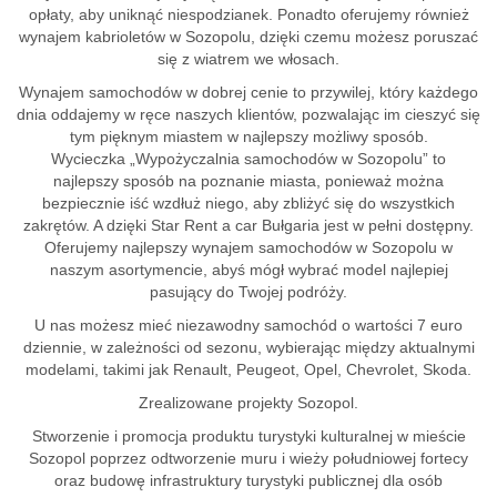
opłaty, aby uniknąć niespodzianek. Ponadto oferujemy również
wynajem kabrioletów w Sozopolu, dzięki czemu możesz poruszać
się z wiatrem we włosach.
Wynajem samochodów w dobrej cenie to przywilej, który każdego
dnia oddajemy w ręce naszych klientów, pozwalając im cieszyć się
tym pięknym miastem w najlepszy możliwy sposób.
Wycieczka „Wypożyczalnia samochodów w Sozopolu” to
najlepszy sposób na poznanie miasta, ponieważ można
bezpiecznie iść wzdłuż niego, aby zbliżyć się do wszystkich
zakrętów. A dzięki Star Rent a car Bułgaria jest w pełni dostępny.
Oferujemy najlepszy wynajem samochodów w Sozopolu w
naszym asortymencie, abyś mógł wybrać model najlepiej
pasujący do Twojej podróży.
U nas możesz mieć niezawodny samochód o wartości 7 euro
dziennie, w zależności od sezonu, wybierając między aktualnymi
modelami, takimi jak Renault, Peugeot, Opel, Chevrolet, Skoda.
Zrealizowane projekty Sozopol.
Stworzenie i promocja produktu turystyki kulturalnej w mieście
Sozopol poprzez odtworzenie muru i wieży południowej fortecy
oraz budowę infrastruktury turystyki publicznej dla osób