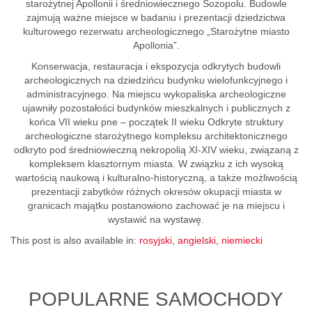
starożytnej Apollonii i średniowiecznego Sozopolu. Budowle
zajmują ważne miejsce w badaniu i prezentacji dziedzictwa
kulturowego rezerwatu archeologicznego „Starożytne miasto
Apollonia”.
Konserwacja, restauracja i ekspozycja odkrytych budowli
archeologicznych na dziedzińcu budynku wielofunkcyjnego i
administracyjnego. Na miejscu wykopaliska archeologiczne
ujawniły pozostałości budynków mieszkalnych i publicznych z
końca VII wieku pne – początek II wieku Odkryte struktury
archeologiczne starożytnego kompleksu architektonicznego
odkryto pod średniowieczną nekropolią XI-XIV wieku, związaną z
kompleksem klasztornym miasta. W związku z ich wysoką
wartością naukową i kulturalno-historyczną, a także możliwością
prezentacji zabytków różnych okresów okupacji miasta w
granicach majątku postanowiono zachować je na miejscu i
wystawić na wystawę.
This post is also available in:
rosyjski
angielski
niemiecki
POPULARNE SAMOCHODY