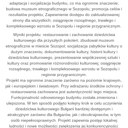
adaptacja i socjalizacja budynku, co ma ogromne znaczenie;
budowa muzeum etnograficznego w Sozopolu; promocja celów i
rezultatów projektu; Zapewnienie dostępu do zaktualizowanej
strony dla wszystkich; osiągnięcie rozsądnego, trwałego i
kompleksowego wzrostu w Sozopolu i regionie przygranicznym.
Wyniki projektu: restaurowanie i zachowanie dziedzictwa
kulturowego dla przyszłych pokoleń; zbudował muzeum
etnograficzne w mieście Sozopol; socjalizacja zabytków kultury o
dużym znaczeniu; dokumentowanie kultury, historii kultury i
dziedzictwa kulturowego, prezentowanie współczesnej sztuki i
kultury oraz promowanie różnorodności kulturowej; osiągnięcie
rozsądnego, trwałego i kompleksowego wzrostu w Sozopolu i
regionie przygranicznym.
Projekt ma ogromne znaczenie zarówno na poziomie krajowym,
jak i europejskim i światowym. Przy wdrażaniu środków ochrony i
restaurowania zachowana jest autentyczność tego miejsca.
Funkcjonalność odnowionego budynku została zmieniona i
ulepszona. W ten sposób podjęto kolejny krok w celu uczynienia
dziedzictwa kulturowego Bułgarii bardziej dostępnym i
atrakcyjnym zarówno dla Bułgarów, jak i obcokrajowców, w tym
osób niepełnosprawnych. Projekt zapewnia postęp lokalnej
ludności i nowe możliwości zwiększenia jej konkurencyjności.