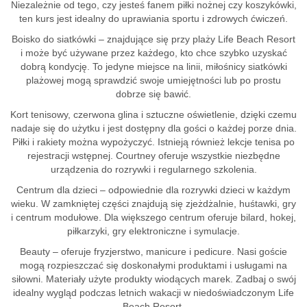
Niezależnie od tego, czy jesteś fanem piłki nożnej czy koszykówki,
ten kurs jest idealny do uprawiania sportu i zdrowych ćwiczeń.
Boisko do siatkówki – znajdujące się przy plaży Life Beach Resort
i może być używane przez każdego, kto chce szybko uzyskać
dobrą kondycję. To jedyne miejsce na linii, miłośnicy siatkówki
plażowej mogą sprawdzić swoje umiejętności lub po prostu
dobrze się bawić.
Kort tenisowy, czerwona glina i sztuczne oświetlenie, dzięki czemu
nadaje się do użytku i jest dostępny dla gości o każdej porze dnia.
Piłki i rakiety można wypożyczyć. Istnieją również lekcje tenisa po
rejestracji wstępnej. Courtney oferuje wszystkie niezbędne
urządzenia do rozrywki i regularnego szkolenia.
Centrum dla dzieci – odpowiednie dla rozrywki dzieci w każdym
wieku. W zamkniętej części znajdują się zjeżdżalnie, huśtawki, gry
i centrum modułowe. Dla większego centrum oferuje bilard, hokej,
piłkarzyki, gry elektroniczne i symulacje.
Beauty – oferuje fryzjerstwo, manicure i pedicure. Nasi goście
mogą rozpieszczać się doskonałymi produktami i usługami na
siłowni. Materiały użyte produkty wiodących marek. Zadbaj o swój
idealny wygląd podczas letnich wakacji w niedoświadczonym Life
Beach Resort.