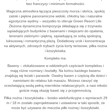
bez franczyzy i minimum formalności.
Magiczna atmosfera łącząca pieszczoty morza i słońca, spokój
zatoki i piękne panoramiczne widoki, chłodny las i naturalne
egzotyczne wydmy – wszystko to oferuje Green Resort Life.
Złożona dynamiczna kompozycja składająca się z trzynastu
sąsiadujących budynków z basenami i miejscami do opalania,
terenami zielonymi i piękną, sąsiadującą ze sobą spokojną,
luksusową i romantyczną plażą. Dodatkowy urok i koncentracja
na aktywnych, zdrowych trybach życia korty tenisowe, piłka nożna
i koszykówka.
Kompleks ma:
Baseny – zlokalizowane w oddzielnych częściach kompleksu i
mają różne rozmiary i kształty. Na końcu każdego basenu
znajdują się leżaki i parasole. Owalny basen z częścią dla dzieci i
namiotami do relaksu lub masażu. Możesz cieszyć się
orzeźwiającą wodą pełną mierników relaksacyjnych, a nasi młodzi
goście mają okazję bawić się z przyjemnością.
Piłka nożna i koszykówka – boisko wielofunkcyjne o wymiarach 29
m / 18 m zostało zaprojektowane i ustawione w taki sposób, że
może być używane do meczów piłki nożnej i koszykówki.