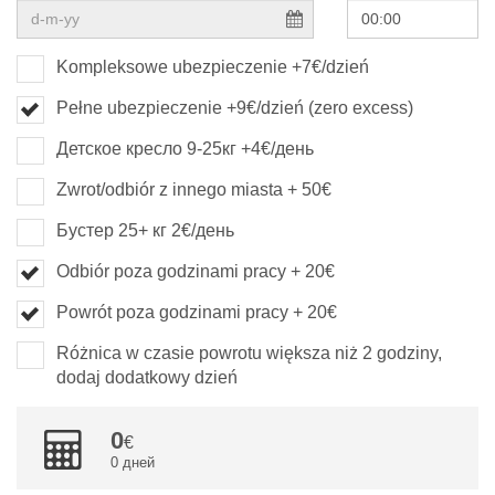
Kompleksowe ubezpieczenie +7€/dzień
Pełne ubezpieczenie +9€/dzień (zero excess)
Детское кресло 9-25кг +4€/день
Zwrot/odbiór z innego miasta + 50€
Бустер 25+ кг 2€/день
Odbiór poza godzinami pracy + 20€
Powrót poza godzinami pracy + 20€
Różnica w czasie powrotu większa niż 2 godziny,
dodaj dodatkowy dzień
0
0 дней