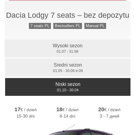
Dacia Lodgy 7 seats – bez depozytu
Przekładnia mechaniczna
7 seats PL
Bestsellers PL
Manual PL
Wysoki sezon
7 miejsc
01.07 - 31.08
Sredni sezon
01.05 - 30.06 и 09
Niski sezon
01.10 - 30.04
17
18
20
€ / dzień
€ / dzień
€ / dzień
15-30 dni
8-14 dni
3 - 7 дней