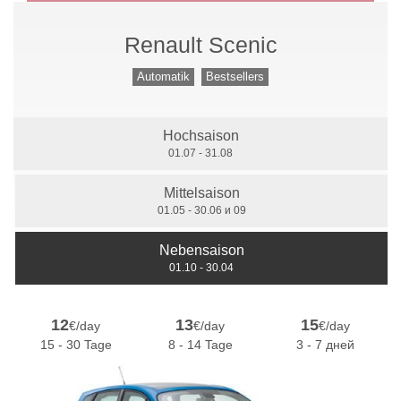
Renault Scenic
Handschaltung
Automatik
Bestsellers
Hochsaison
7 Sitzer
01.07 - 31.08
Mittelsaison
01.05 - 30.06 и 09
Nebensaison
01.10 - 30.04
12
13
15
€/day
€/day
€/day
15 - 30 Tage
8 - 14 Tage
3 - 7 дней