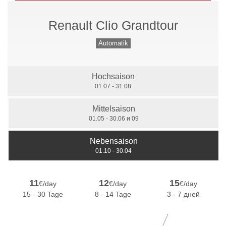
Renault Clio Grandtour
Handschaltung
Automatik
Hochsaison
7 Sitzer
01.07 - 31.08
Mittelsaison
01.05 - 30.06 и 09
Nebensaison
01.10 - 30.04
11
12
15
€/day
€/day
€/day
15 - 30 Tage
8 - 14 Tage
3 - 7 дней