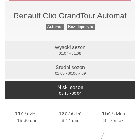
Renault Clio GrandTour Automat
Przekładnia mechaniczna
Automat
Bez depozytu
Wysoki sezon
7 miejsc
01.07 - 31.08
Sredni sezon
01.05 - 30.06 и 09
Niski sezon
01.10 - 30.04
11
12
15
€ / dzień
€ / dzień
€ / dzień
15-30 dni
8-14 dni
3 - 7 дней