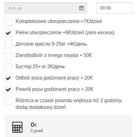
Kompleksowe ubezpieczenie +7€/dzień
Pełne ubezpieczenie +9€/dzień (zero excess)
Детское кресло 9-25кг +4€/день
Zwrot/odbiór z innego miasta + 50€
Бустер 25+ кг 2€/день
Odbiór poza godzinami pracy + 20€
Powrót poza godzinami pracy + 20€
Różnica w czasie powrotu większa niż 2 godziny,
dodaj dodatkowy dzień
0
0 дней