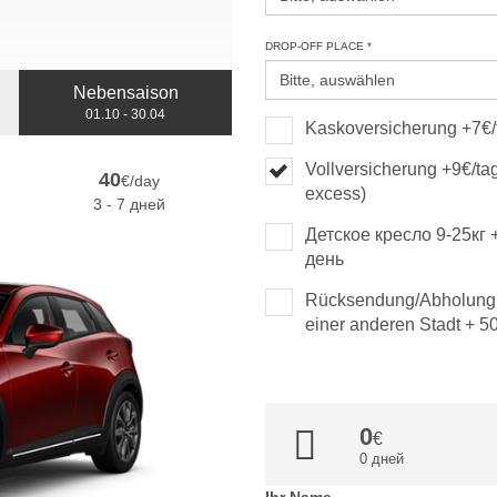
DROP-OFF PLACE *
Nebensaison
01.10 - 30.04
Kaskoversicherung +7€/
Vollversicherung +9€/tag
40
€/day
excess)
3 - 7 дней
Детское кресло 9-25кг 
день
Rücksendung/Abholung
einer anderen Stadt + 5
0
0 дней