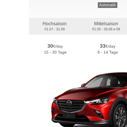
Automatik
Hochsaison
Mittelsaison
01.07 - 31.08
01.05 - 30.06 и 09
30
33
€/day
€/day
15 - 30 Tage
8 - 14 Tage