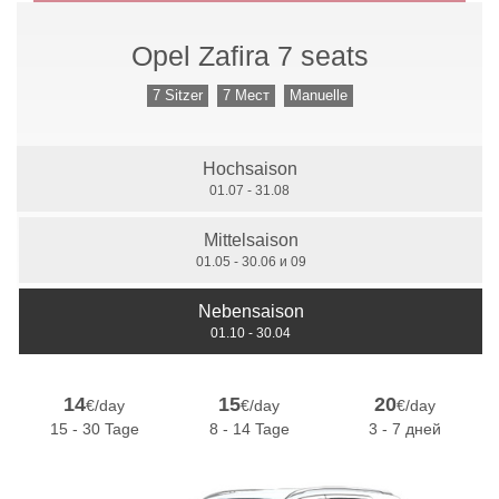
Opel Zafira 7 seats
Handschaltung
7 Sitzer
7 Мест
Manuelle
Hochsaison
7 Sitzer
01.07 - 31.08
Mittelsaison
01.05 - 30.06 и 09
Nebensaison
01.10 - 30.04
14
15
20
€/day
€/day
€/day
15 - 30 Tage
8 - 14 Tage
3 - 7 дней