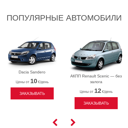
ПОПУЛЯРНЫЕ АВТОМОБИЛИ
Dacia Sandero
АКПП Renault Scenic — без
10
залога
Цены от
€/день
12
Цены от
€/день
ЗАКАЗЫВАТЬ
ЗАКАЗЫВАТЬ

