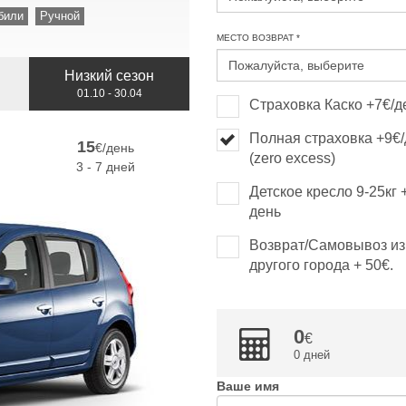
били
Ручной
МЕСТО ВОЗВРАТ *
Низкий сезон
01.10 - 30.04
Страховка Каско +7€/д
Полная страховка +9€
15
€/день
(zero excess)
3 - 7 дней
Детское кресло 9-25кг 
день
Возврат/Самовывоз из
другого города + 50€.
0
0 дней
Ваше имя