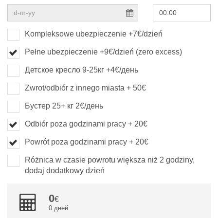
Kompleksowe ubezpieczenie +7€/dzień
Pełne ubezpieczenie +9€/dzień (zero excess)
Детское кресло 9-25кг +4€/день
Zwrot/odbiór z innego miasta + 50€
Бустер 25+ кг 2€/день
Odbiór poza godzinami pracy + 20€
Powrót poza godzinami pracy + 20€
Różnica w czasie powrotu większa niż 2 godziny,
dodaj dodatkowy dzień
0
0 дней