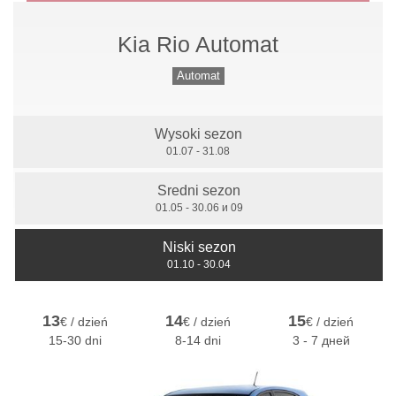
Kia Rio Automat
Przekładnia mechaniczna
Automat
Wysoki sezon
7 miejsc
01.07 - 31.08
Sredni sezon
01.05 - 30.06 и 09
Niski sezon
01.10 - 30.04
13
14
15
€ / dzień
€ / dzień
€ / dzień
15-30 dni
8-14 dni
3 - 7 дней