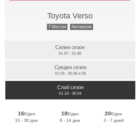
Toyota Verso
Ръчни скорости
7 Местни
Автоматик
Силен сезон
7 Местни
01.07 - 31.08
Среден сезон
01.05 - 30.06 и 09
Слаб сезон
01.10 - 30.04
16
18
20
€/ден
€/ден
€/ден
15 - 30 дни
8 - 14 дни
3 - 7 дней