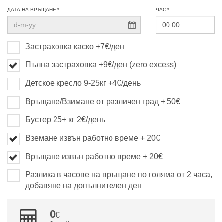
ДАТА НА ВРЪЩАНЕ *
ЧАС *
Застраховка каско +7€/ден
Пълна застраховка +9€/ден (zero excess)
Детское кресло 9-25кг +4€/день
Връщане/Взимане от различен град + 50€
Бустер 25+ кг 2€/день
Вземане извън работно време + 20€
Връщане извън работно време + 20€
Разлика в часове на връщане по голяма от 2 часа,
добавяне на допълнителен ден
0