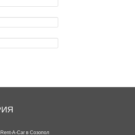
РИЯ
Rent-A-Car в Созопол