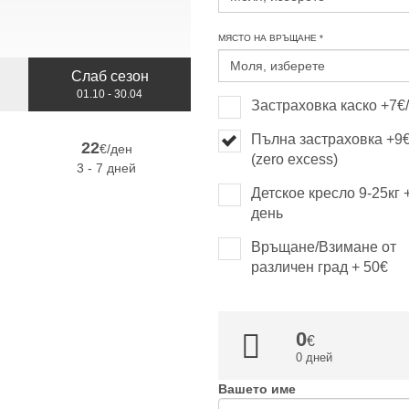
МЯСТО НА ВРЪЩАНЕ *
Слаб сезон
01.10 - 30.04
Застраховка каско +7€
Пълна застраховка +9
22
€/ден
(zero excess)
3 - 7 дней
Детское кресло 9-25кг 
день
Връщане/Взимане от
различен град + 50€
0
0 дней
Вашето име