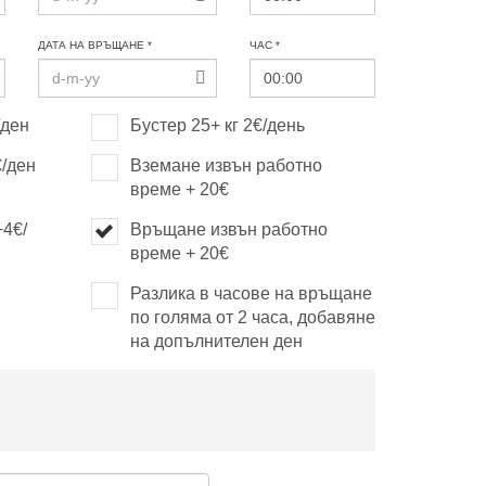
ДАТА НА ВРЪЩАНЕ *
ЧАС *
/ден
Бустер 25+ кг 2€/день
€/ден
Вземане извън работно
време + 20€
+4€/
Връщане извън работно
време + 20€
Разлика в часове на връщане
по голяма от 2 часа, добавяне
на допълнителен ден