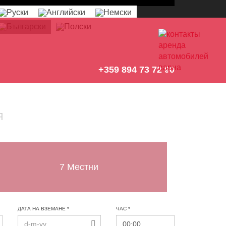
+359 894 73 72 90
Я
7 Местни
ДАТА НА ВЗЕМАНЕ *
ЧАС *