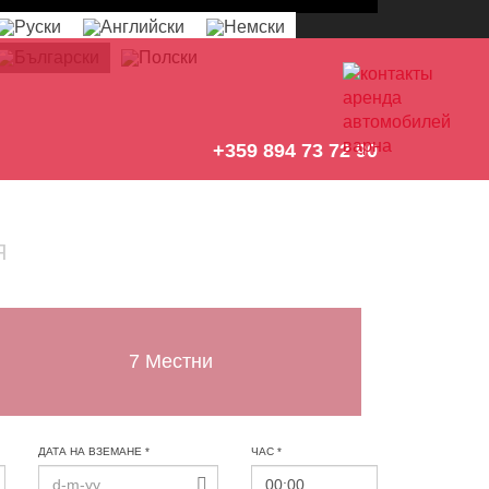
+359 894 73 72 90
Я
7 Местни
ДАТА НА ВЗЕМАНЕ *
ЧАС *