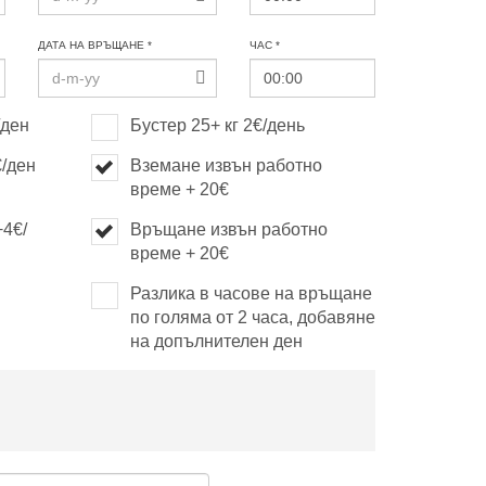
ДАТА НА ВРЪЩАНЕ *
ЧАС *
/ден
Бустер 25+ кг 2€/день
€/ден
Вземане извън работно
време + 20€
+4€/
Връщане извън работно
време + 20€
Разлика в часове на връщане
по голяма от 2 часа, добавяне
на допълнителен ден