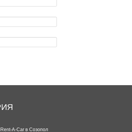
РИЯ
Rent-A-Car в Созопол