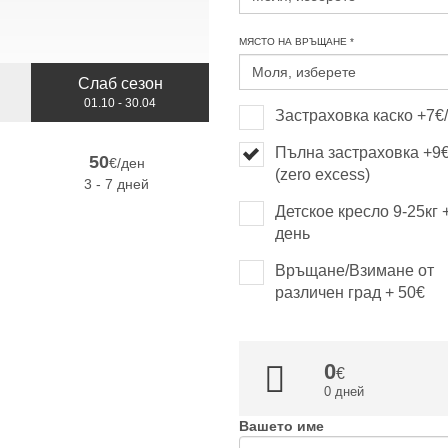
МЯСТО НА ВРЪЩАНЕ *
Слаб сезон
01.10 - 30.04
Застраховка каско +7€
Пълна застраховка +9
50
€/ден
(zero excess)
3 - 7 дней
Детское кресло 9-25кг 
день
Връщане/Взимане от
различен град + 50€
0
0 дней
Вашето име