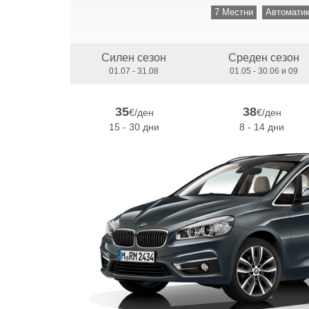
7 Местни
Автомати
Силен сезон
Среден сезон
01.07 - 31.08
01.05 - 30.06 и 09
35
38
€/ден
€/ден
15 - 30 дни
8 - 14 дни