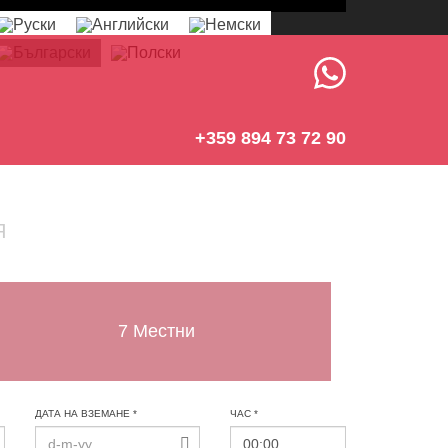
+359 894 73 72 90
Я
7 Местни
ДАТА НА ВЗЕМАНЕ *
ЧАС *