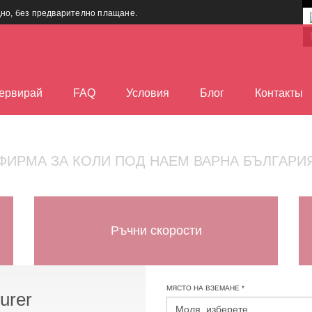
дно, без предварително плащане.
ервирай
FAQ
Условия
Блог
Контакты
ФИРМА ЗА КОЛИ ПОД НАЕМ ВАРНА БЪЛГАРИ
Ръчни скорости
МЯСТО НА ВЗЕМАНЕ *
urer