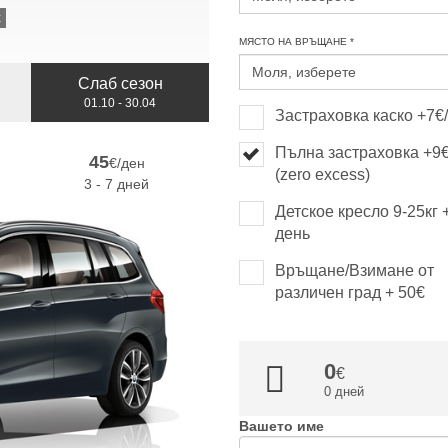
к
МЯСТО НА ВРЪЩАНЕ *
Слаб сезон
01.10 - 30.04
Застраховка каско +7€
Пълна застраховка +9
45
€/ден
(zero excess)
3 - 7 дней
Детское кресло 9-25кг 
день
Връщане/Взимане от
различен град + 50€
0
0 дней
Вашето име