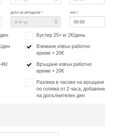
ДАТА НА ВРЪЩАНЕ *
ЧАС *
/ден
Бустер 25+ кг 2€/день
€/ден
Вземане извън работно
време + 20€
+4€/
Връщане извън работно
време + 20€
Разлика в часове на връщане
по голяма от 2 часа, добавяне
на допълнителен ден