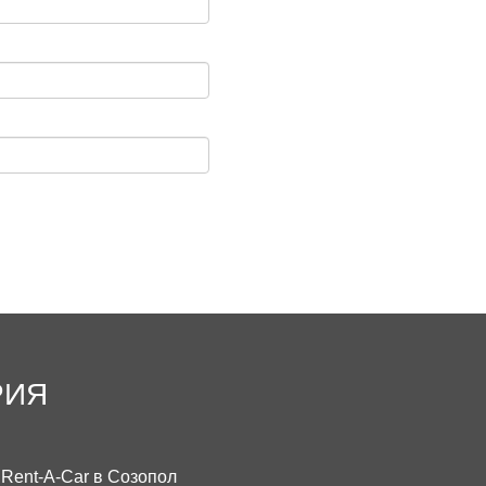
РИЯ
Rent-A-Car в Созопол