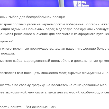
учший выбор для беспроблемной поездки
ших транспортных узлов на черноморском побережье Болгарии, е
ляющий отдых на Солнечный берег, в деловую поездку или исследу
са имеет решающее значение для плавного и комфортного путешес
Бургаса?
ет многочисленные преимущества, делая ваше путешествие более 
 поездки:
 можете забрать арендованный автомобиль и доехать прямо до мес
позволяет вам посещать множество мест, скрытые жемчужины и не
ешествия по своему графику, не полагаясь на фиксированные мар
е экономичной, чем оплата такси или экскурсий, особенно для се
ост и понятен. Вот основные шаги: