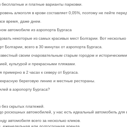
ны бесплатные и платные варианты парковки.
ровень алкоголя в крови составляет 0,05%, поэтому не пейте пере
се время, даже днем.
ом автомобиле из аэропорта Бургаса
довать некоторые из самых красивых мест Болгарии. Вот несколько 
 Болгарии, всего в 30 минутах от аэропорта Бургаса.
звестный своим очаровательным старым городом и историческими
ией, культурой и прекрасными пляжами.
примерно в 2 часах к северу от Бургаса.
рекрасную береговую линию и местные рестораны.
илей в аэропорту Бургаса?
без скрытых платежей.
о роскошных автомобилей, у нас есть идеальный автомобиль для 
ду автомобиля всего за несколько кликов.
, еженедельная или долгосрочная аренда.