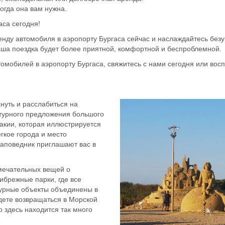
огда она вам нужна.
аса сегодня!
нду автомобиля в аэропорту Бургаса сейчас и наслаждайтесь без
аша поездка будет более приятной, комфортной и беспроблемной.
омобилей в аэропорту Бургаса, свяжитесь с нами сегодня или вос
нуть и расслабиться на
ьтурного предложения большого
акии, которая иллюстрируется
гкое города и место
заповедник приглашают вас в
амечательных вещей о
ибрежные парки, где все
турные объекты объединены в
дете возвращаться в Морской
о здесь находится так много