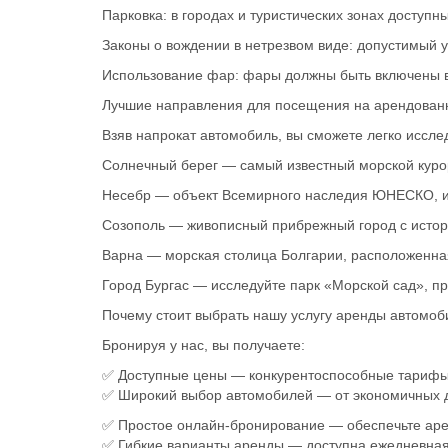
Парковка: в городах и туристических зонах доступ
Законы о вождении в нетрезвом виде: допустимый у
Использование фар: фары должны быть включены в
Лучшие направления для посещения на арендованн
Взяв напрокат автомобиль, вы сможете легко иссле
Солнечный берег — самый известный морской курорт
Несебр — объект Всемирного наследия ЮНЕСКО, и
Созополь — живописный прибрежный город с истор
Варна — морская столица Болгарии, расположенная 
Город Бургас — исследуйте парк «Морской сад», п
Почему стоит выбрать нашу услугу аренды автомоб
Бронируя у нас, вы получаете:
✅ Доступные цены — конкурентоспособные тарифы 
✅ Широкий выбор автомобилей — от экономичных д
✅ Простое онлайн-бронирование — обеспечьте арен
✅ Гибкие варианты аренды — доступна ежедневная