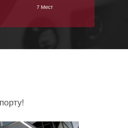
7 Мест
С
порту!